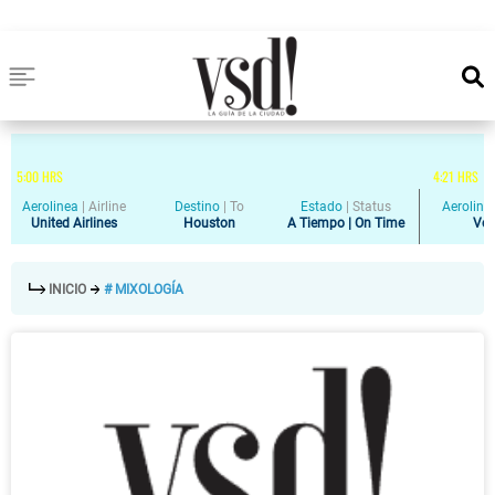
5
:
00
HRS
4
:
21
HRS
Aerolinea
|
Airline
Destino
|
To
Estado
|
Status
Aeroline
United Airlines
Houston
A Tiempo | On Time
Vol
INICIO
# MIXOLOGÍA