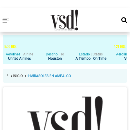
5
:
00
HRS
4
:
21
HRS
Aerolinea
|
Airline
Destino
|
To
Estado
|
Status
Aeroline
United Airlines
Houston
A Tiempo | On Time
Vol
INICIO
# MIRASOLES EN AMEALCO