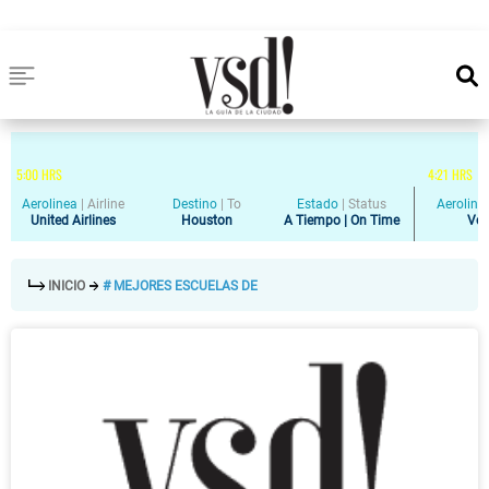
5
:
00
HRS
4
:
21
HRS
Aerolinea
|
Airline
Destino
|
To
Estado
|
Status
Aeroline
United Airlines
Houston
A Tiempo | On Time
Vol
INICIO
# MEJORES ESCUELAS DE