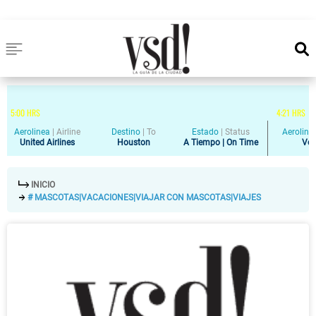
5
:
00
HRS
4
:
21
HRS
Aerolinea
|
Airline
Destino
|
To
Estado
|
Status
Aeroline
United Airlines
Houston
A Tiempo | On Time
Vol
INICIO
# MASCOTAS|VACACIONES|VIAJAR CON MASCOTAS|VIAJES