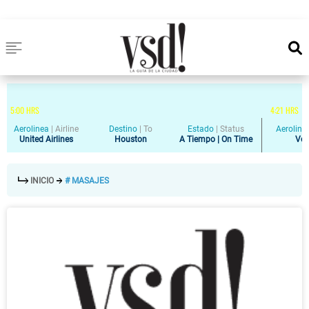
5
:
00
HRS
4
:
21
HRS
Aerolinea
|
Airline
Destino
|
To
Estado
|
Status
Aeroline
United Airlines
Houston
A Tiempo | On Time
Vol
INICIO
# MASAJES