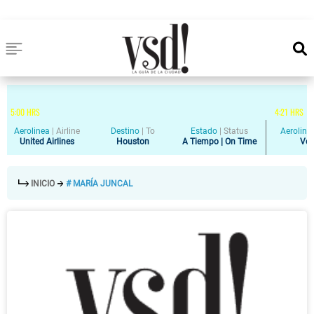
5
:
00
HRS
4
:
21
HRS
Aerolinea
|
Airline
Destino
|
To
Estado
|
Status
Aeroline
United Airlines
Houston
A Tiempo | On Time
Vol
INICIO
# MARÍA JUNCAL