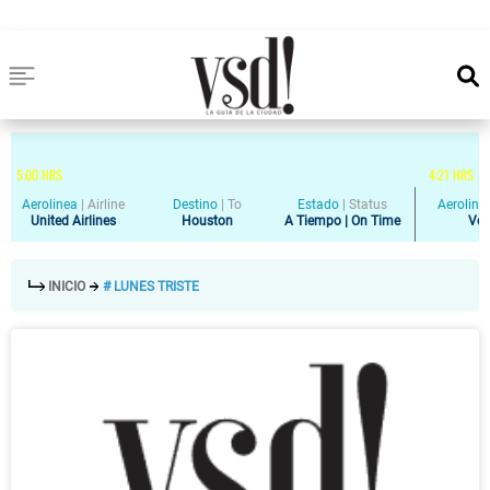
5
:
00
HRS
4
:
21
HRS
Aerolinea
|
Airline
Destino
|
To
Estado
|
Status
Aeroline
United Airlines
Houston
A Tiempo | On Time
Vol
INICIO
# LUNES TRISTE