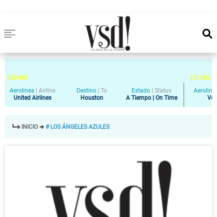
5
:
00
HRS
4
:
21
HRS
Aerolinea
|
Airline
Destino
|
To
Estado
|
Status
Aeroline
United Airlines
Houston
A Tiempo | On Time
Vol
INICIO
# LOS ÁNGELES AZULES