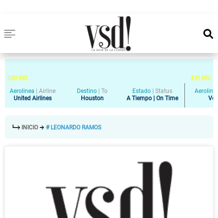
5
:
00
HRS
4
:
21
HRS
Aerolinea
|
Airline
Destino
|
To
Estado
|
Status
Aeroline
United Airlines
Houston
A Tiempo | On Time
Vol
INICIO
# LEONARDO RAMOS