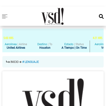
5
:
00
HRS
4
:
21
HRS
Aerolinea
|
Airline
Destino
|
To
Estado
|
Status
Aeroline
United Airlines
Houston
A Tiempo | On Time
Vol
INICIO
# LENGUAJE