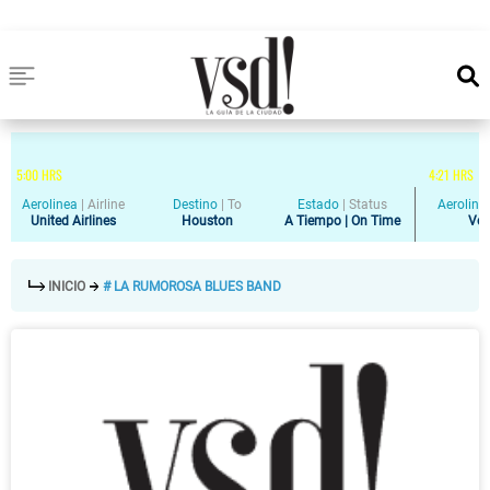
5
:
00
HRS
4
:
21
HRS
Aerolinea
|
Airline
Destino
|
To
Estado
|
Status
Aeroline
United Airlines
Houston
A Tiempo | On Time
Vol
INICIO
# LA RUMOROSA BLUES BAND