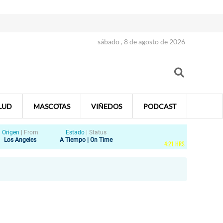
sábado , 8 de agosto de 2026
LUD
MASCOTAS
VIÑEDOS
PODCAST
Origen
|
From
Estado
|
Status
Los Angeles
A Tiempo | On Time
4
:
21
HRS