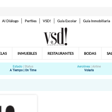
Al Diálogo
Perfiles
VSD!
Guía Escolar
Guía Inmobiliaria
ELAS
INMUEBLES
RESTAURANTES
BODAS
SA
Estado
|
Status
Aerolinea
|
Airline
A Tiempo | On Time
Volaris