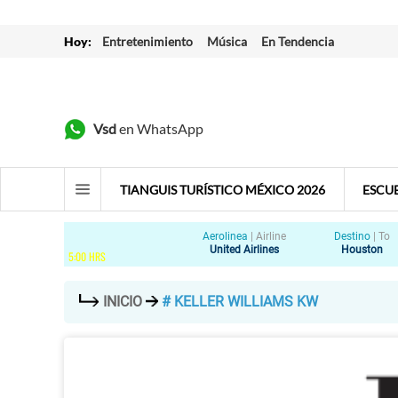
Hoy:
Entretenimiento
Música
En Tendencia
Vsd
en WhatsApp
TIANGUIS TURÍSTICO MÉXICO 2026
ESCU
Aerolinea
|
Airline
Destino
|
To
United Airlines
Houston
5
:
00
HRS
INICIO
# KELLER WILLIAMS KW