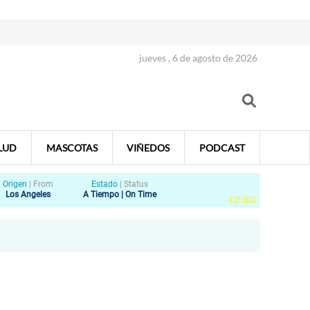
jueves , 6 de agosto de 2026
LUD
MASCOTAS
VIÑEDOS
PODCAST
Origen
|
From
Estado
|
Status
Los Angeles
A Tiempo | On Time
4
:
21
HRS