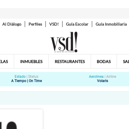
Al Diálogo
Perfiles
VSD!
Guía Escolar
Guía Inmobiliaria
ELAS
INMUEBLES
RESTAURANTES
BODAS
SA
Estado
|
Status
Aerolinea
|
Airline
A Tiempo | On Time
Volaris