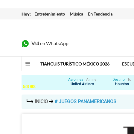
Hoy:
Entretenimiento
Música
En Tendencia
Vsd
en WhatsApp
TIANGUIS TURÍSTICO MÉXICO 2026
ESCU
Aerolinea
|
Airline
Destino
|
To
United Airlines
Houston
5
:
00
HRS
INICIO
# JUEGOS PANAMERICANOS