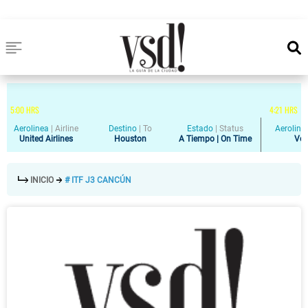
5
:
00
HRS
4
:
21
HRS
Aerolinea
|
Airline
Destino
|
To
Estado
|
Status
Aeroline
United Airlines
Houston
A Tiempo | On Time
Vol
INICIO
# ITF J3 CANCÚN