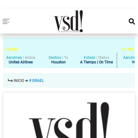
5
:
00
HRS
4
:
21
HRS
Aerolinea
|
Airline
Destino
|
To
Estado
|
Status
Aeroline
United Airlines
Houston
A Tiempo | On Time
Vol
INICIO
# ISRAEL