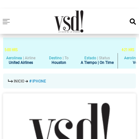
5
:
00
HRS
4
:
21
HRS
Aerolinea
|
Airline
Destino
|
To
Estado
|
Status
Aeroline
United Airlines
Houston
A Tiempo | On Time
Vol
INICIO
# IPHONE