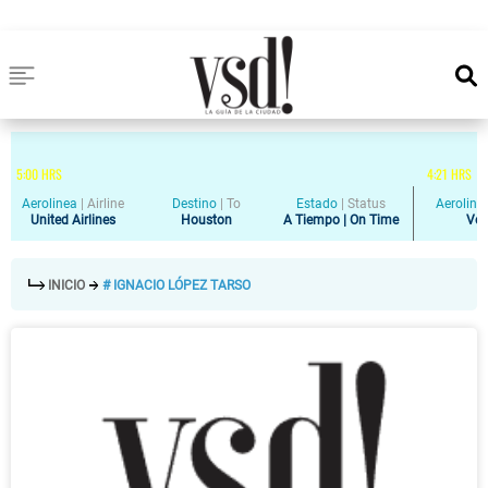
5
:
00
HRS
4
:
21
HRS
Aerolinea
|
Airline
Destino
|
To
Estado
|
Status
Aeroline
United Airlines
Houston
A Tiempo | On Time
Vol
INICIO
# IGNACIO LÓPEZ TARSO