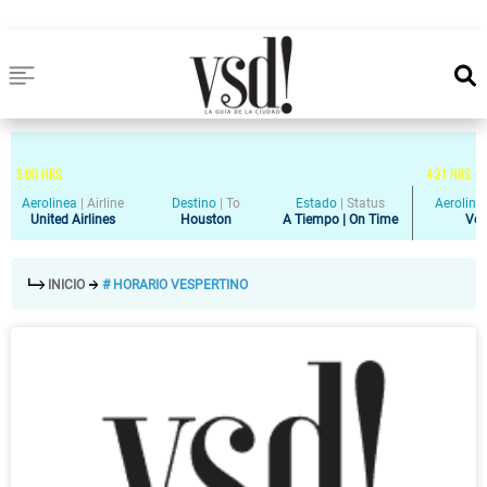
5
:
00
HRS
4
:
21
HRS
Aerolinea
|
Airline
Destino
|
To
Estado
|
Status
Aeroline
United Airlines
Houston
A Tiempo | On Time
Vol
INICIO
# HORARIO VESPERTINO