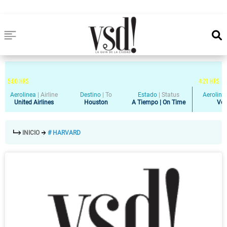
5
:
00
HRS
4
:
21
HRS
Aerolinea
|
Airline
Destino
|
To
Estado
|
Status
Aeroline
United Airlines
Houston
A Tiempo | On Time
Vol
INICIO
# HARVARD