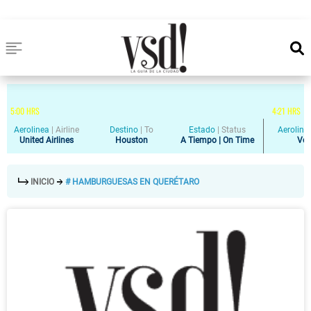
5
:
00
HRS
4
:
21
HRS
Aerolinea
|
Airline
Destino
|
To
Estado
|
Status
Aeroline
United Airlines
Houston
A Tiempo | On Time
Vol
INICIO
# HAMBURGUESAS EN QUERÉTARO