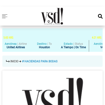
5
:
00
HRS
4
:
21
HRS
Aerolinea
|
Airline
Destino
|
To
Estado
|
Status
Aeroline
United Airlines
Houston
A Tiempo | On Time
Vol
INICIO
# HACIENDAS PARA BODAS