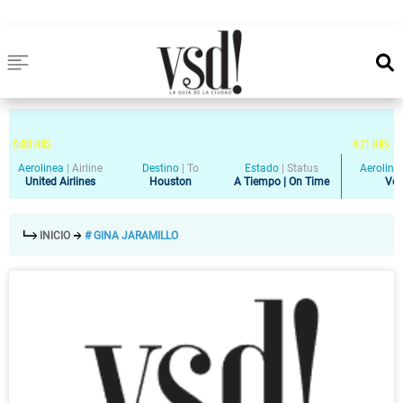
5
:
00
HRS
4
:
21
HRS
Aerolinea
|
Airline
Destino
|
To
Estado
|
Status
Aeroline
United Airlines
Houston
A Tiempo | On Time
Vol
INICIO
# GINA JARAMILLO