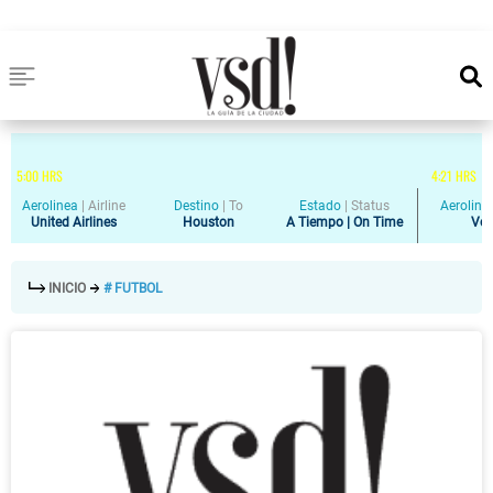
5
:
00
HRS
4
:
21
HRS
Aerolinea
|
Airline
Destino
|
To
Estado
|
Status
Aeroline
United Airlines
Houston
A Tiempo | On Time
Vol
INICIO
# FUTBOL