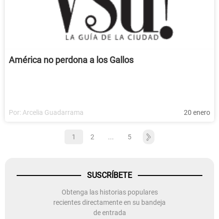
América no perdona a los Gallos
Por:
Arcelia Guadarrama
20 enero
1
2
...
5
SUSCRÍBETE
Obtenga las historias populares
recientes directamente en su bandeja
de entrada