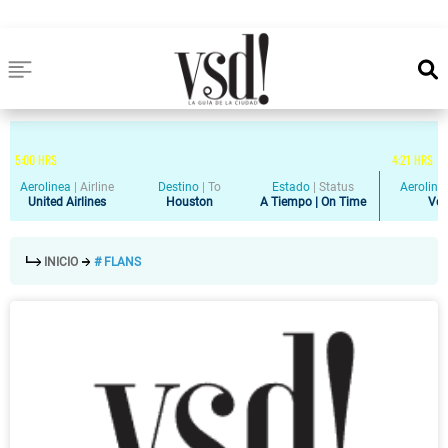
5
:
00
HRS
4
:
21
HRS
Aerolinea
|
Airline
Destino
|
To
Estado
|
Status
Aeroline
United Airlines
Houston
A Tiempo | On Time
Vol
INICIO
# FLANS