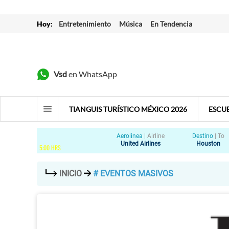
Hoy:
Entretenimiento
Música
En Tendencia
Vsd
en WhatsApp
TIANGUIS TURÍSTICO MÉXICO 2026
ESCU
Aerolinea
|
Airline
Destino
|
To
United Airlines
Houston
5
:
00
HRS
INICIO
# EVENTOS MASIVOS