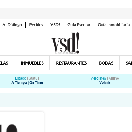
Al Diálogo
Perfiles
VSD!
Guía Escolar
Guía Inmobiliaria
ELAS
INMUEBLES
RESTAURANTES
BODAS
SA
Estado
|
Status
Aerolinea
|
Airline
A Tiempo | On Time
Volaris