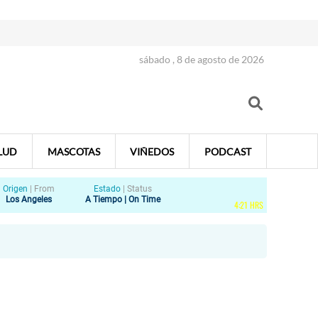
sábado , 8 de agosto de 2026
LUD
MASCOTAS
VIÑEDOS
PODCAST
Origen
|
From
Estado
|
Status
Los Angeles
A Tiempo | On Time
4
:
21
HRS