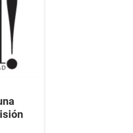
una
visión