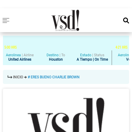
5
:
00
HRS
4
:
21
HRS
Aerolinea
|
Airline
Destino
|
To
Estado
|
Status
Aeroline
United Airlines
Houston
A Tiempo | On Time
Vol
INICIO
# ERES BUENO CHARLIE BROWN