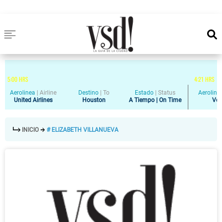
5
:
00
HRS
4
:
21
HRS
Aerolinea
|
Airline
Destino
|
To
Estado
|
Status
Aeroline
United Airlines
Houston
A Tiempo | On Time
Vol
INICIO
# ELIZABETH VILLANUEVA