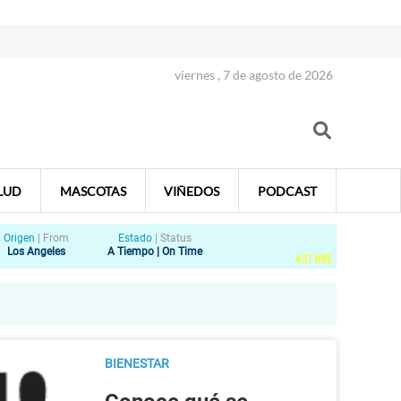
viernes , 7 de agosto de 2026
LUD
MASCOTAS
VIÑEDOS
PODCAST
Origen
|
From
Estado
|
Status
Los Angeles
A Tiempo | On Time
4
:
21
HRS
BIENESTAR