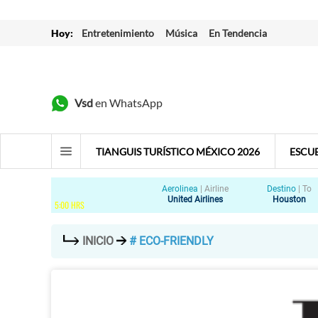
Hoy:
Entretenimiento
Música
En Tendencia
Vsd
en WhatsApp
TIANGUIS TURÍSTICO MÉXICO 2026
ESCU
Aerolinea
|
Airline
Destino
|
To
United Airlines
Houston
5
:
00
HRS
INICIO
# ECO-FRIENDLY