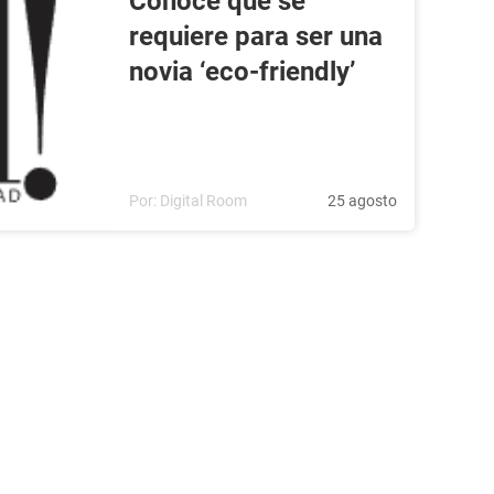
Conoce qué se
requiere para ser una
novia ‘eco-friendly’
Por:
Digital Room
25 agosto