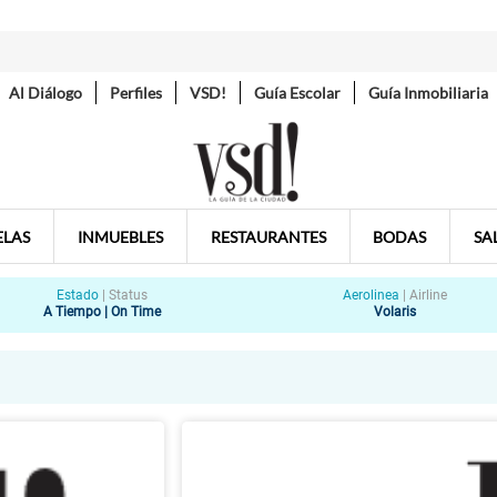
Al Diálogo
Perfiles
VSD!
Guía Escolar
Guía Inmobiliaria
ELAS
INMUEBLES
RESTAURANTES
BODAS
SA
Estado
|
Status
Aerolinea
|
Airline
A Tiempo | On Time
Volaris