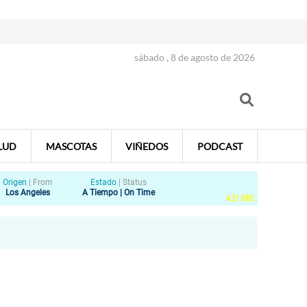
sábado , 8 de agosto de 2026
LUD
MASCOTAS
VIÑEDOS
PODCAST
Origen
|
From
Estado
|
Status
Los Angeles
A Tiempo | On Time
4
:
21
HRS