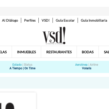
Al Diálogo
Perfiles
VSD!
Guía Escolar
Guía Inmobiliaria
ELAS
INMUEBLES
RESTAURANTES
BODAS
SA
Estado
|
Status
Aerolinea
|
Airline
A Tiempo | On Time
Volaris