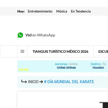
Hoy:
Entretenimiento
Música
En Tendencia
Vsd
en WhatsApp
TIANGUIS TURÍSTICO MÉXICO 2026
ESCU
Aerolinea
|
Airline
Destino
|
To
United Airlines
Houston
5
:
00
HRS
INICIO
# DÍA MUNDIAL DEL KARATE