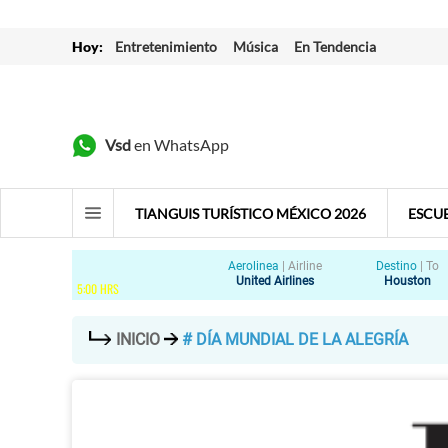
Hoy:
Entretenimiento
Música
En Tendencia
Vsd
en WhatsApp
TIANGUIS TURÍSTICO MÉXICO 2026
ESCU
Aerolinea
|
Airline
Destino
|
To
United Airlines
Houston
5
:
00
HRS
INICIO
# DÍA MUNDIAL DE LA ALEGRÍA