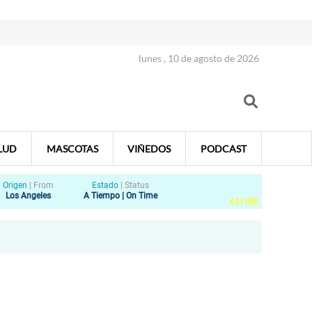
lunes , 10 de agosto de 2026
LUD
MASCOTAS
VIÑEDOS
PODCAST
Origen
|
From
Estado
|
Status
Los Angeles
A Tiempo | On Time
4
:
21
HRS