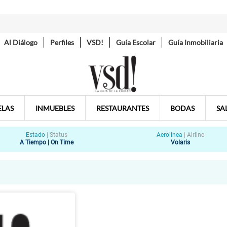
Al Diálogo
Perfiles
VSD!
Guía Escolar
Guía Inmobiliaria
ELAS
INMUEBLES
RESTAURANTES
BODAS
SA
Estado
|
Status
Aerolinea
|
Airline
A Tiempo | On Time
Volaris