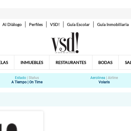
Al Diálogo
Perfiles
VSD!
Guía Escolar
Guía Inmobiliaria
ELAS
INMUEBLES
RESTAURANTES
BODAS
SA
Estado
|
Status
Aerolinea
|
Airline
A Tiempo | On Time
Volaris