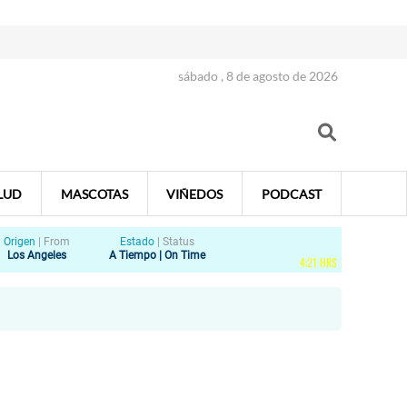
sábado , 8 de agosto de 2026
LUD
MASCOTAS
VIÑEDOS
PODCAST
Origen
|
From
Estado
|
Status
Los Angeles
A Tiempo | On Time
4
:
21
HRS