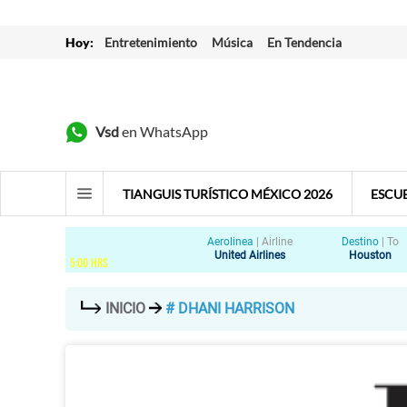
Hoy:
Entretenimiento
Música
En Tendencia
Vsd
en WhatsApp
TIANGUIS TURÍSTICO MÉXICO 2026
ESCU
Aerolinea
|
Airline
Destino
|
To
United Airlines
Houston
5
:
00
HRS
INICIO
# DHANI HARRISON