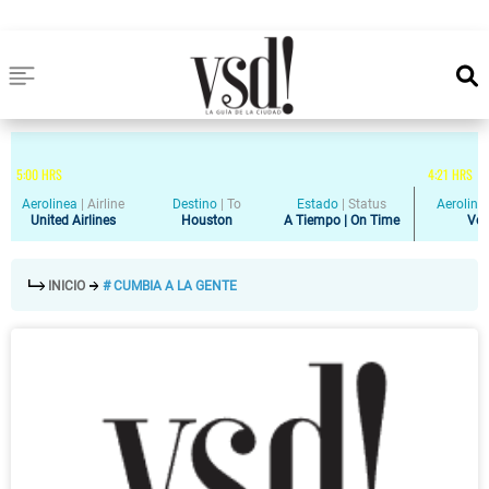
5
:
00
HRS
4
:
21
HRS
Aerolinea
|
Airline
Destino
|
To
Estado
|
Status
Aeroline
United Airlines
Houston
A Tiempo | On Time
Vol
INICIO
# CUMBIA A LA GENTE