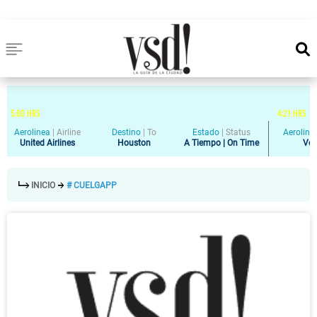
5
:
00
HRS
4
:
21
HRS
Aerolinea
|
Airline
Destino
|
To
Estado
|
Status
Aeroline
United Airlines
Houston
A Tiempo | On Time
Vol
INICIO
# CUELGAPP