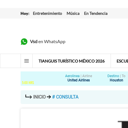
Hoy:
Entretenimiento
Música
En Tendencia
Vsd
en WhatsApp
TIANGUIS TURÍSTICO MÉXICO 2026
ESCU
Aerolinea
|
Airline
Destino
|
To
United Airlines
Houston
5
:
00
HRS
INICIO
# CONSULTA