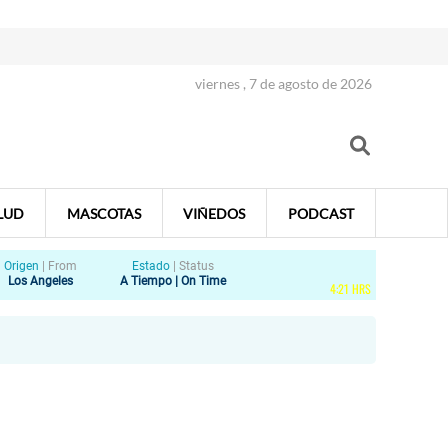
viernes , 7 de agosto de 2026
LUD
MASCOTAS
VIÑEDOS
PODCAST
Origen
|
From
Estado
|
Status
Los Angeles
A Tiempo | On Time
4
:
21
HRS