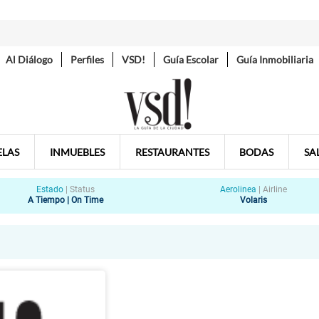
Al Diálogo
Perfiles
VSD!
Guía Escolar
Guía Inmobiliaria
ELAS
INMUEBLES
RESTAURANTES
BODAS
SA
Estado
|
Status
Aerolinea
|
Airline
A Tiempo | On Time
Volaris