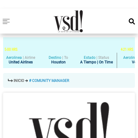
5
:
00
HRS
4
:
21
HRS
Aerolinea
|
Airline
Destino
|
To
Estado
|
Status
Aeroline
United Airlines
Houston
A Tiempo | On Time
Vol
INICIO
# COMUNITY MANAGER