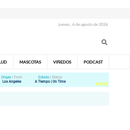
jueves , 6 de agosto de 2026
LUD
MASCOTAS
VIÑEDOS
PODCAST
Origen
|
From
Estado
|
Status
Los Angeles
A Tiempo | On Time
4
:
21
HRS