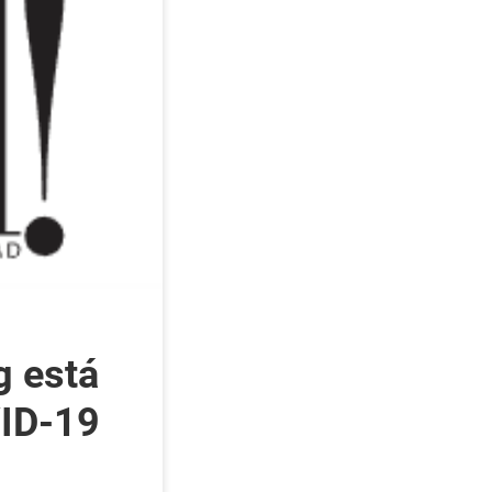
g está
VID-19