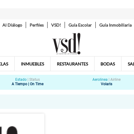
Al Diálogo
Perfiles
VSD!
Guía Escolar
Guía Inmobiliaria
ELAS
INMUEBLES
RESTAURANTES
BODAS
SA
Estado
|
Status
Aerolinea
|
Airline
A Tiempo | On Time
Volaris