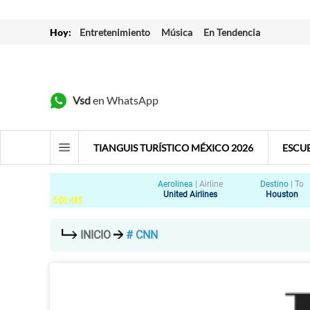
Hoy:
Entretenimiento
Música
En Tendencia
Vsd
en WhatsApp
TIANGUIS TURÍSTICO MÉXICO 2026
ESCU
Aerolinea
|
Airline
Destino
|
To
United Airlines
Houston
5
:
00
HRS
INICIO
# CNN