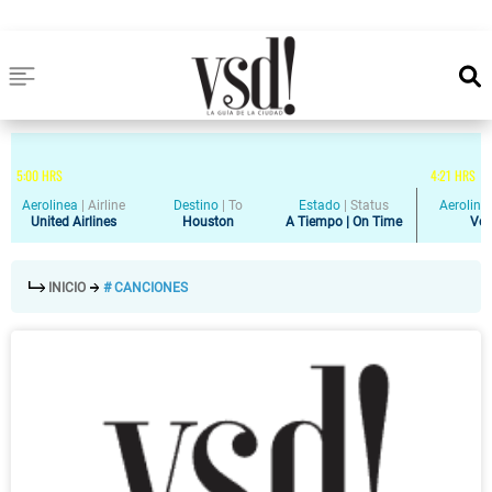
5
:
00
HRS
4
:
21
HRS
Aerolinea
|
Airline
Destino
|
To
Estado
|
Status
Aeroline
United Airlines
Houston
A Tiempo | On Time
Vol
INICIO
# CANCIONES