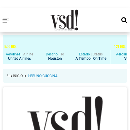
5
:
00
HRS
4
:
21
HRS
Aerolinea
|
Airline
Destino
|
To
Estado
|
Status
Aeroline
United Airlines
Houston
A Tiempo | On Time
Vol
INICIO
# BRUNO CUCCINA