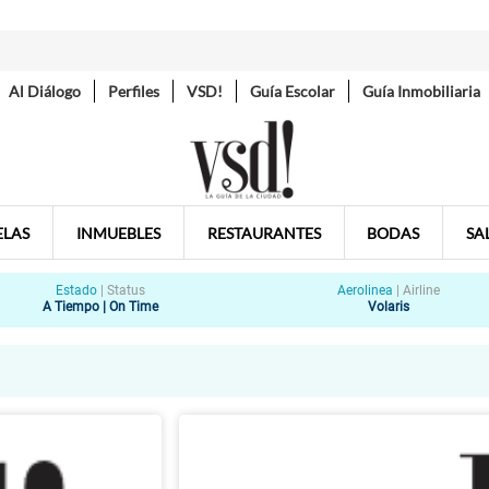
Al Diálogo
Perfiles
VSD!
Guía Escolar
Guía Inmobiliaria
ELAS
INMUEBLES
RESTAURANTES
BODAS
SA
Estado
|
Status
Aerolinea
|
Airline
A Tiempo | On Time
Volaris