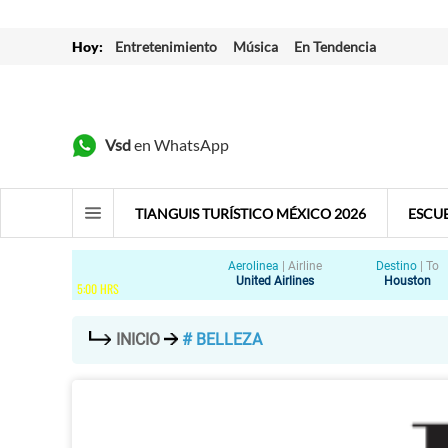
Hoy:
Entretenimiento
Música
En Tendencia
Vsd
en WhatsApp
TIANGUIS TURÍSTICO MÉXICO 2026
ESCU
Aerolinea
|
Airline
Destino
|
To
United Airlines
Houston
5
:
00
HRS
INICIO
# BELLEZA