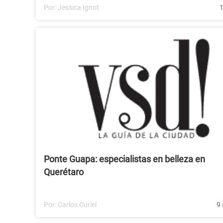
Por:
Jessica Ignot
1
Ponte Guapa: especialistas en belleza en
Querétaro
Por:
Carlos Curiel
9