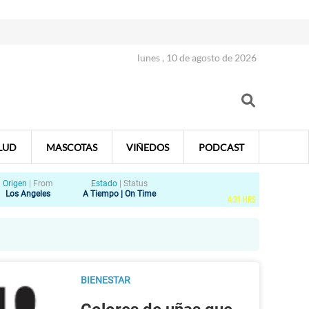
lunes , 10 de agosto de 2026
LUD
MASCOTAS
VIÑEDOS
PODCAST
Origen
|
From
Estado
|
Status
Los Angeles
A Tiempo | On Time
4
:
21
HRS
BIENESTAR