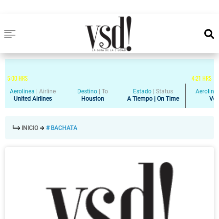
5
:
00
HRS
4
:
21
HRS
Aerolinea
|
Airline
Destino
|
To
Estado
|
Status
Aeroline
United Airlines
Houston
A Tiempo | On Time
Vol
INICIO
# BACHATA