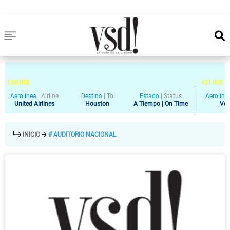
5
:
00
HRS
4
:
21
HRS
Aerolinea
|
Airline
Destino
|
To
Estado
|
Status
Aeroline
United Airlines
Houston
A Tiempo | On Time
Vol
INICIO
# AUDITORIO NACIONAL