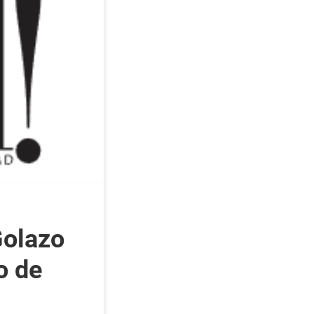
Golazo
o de