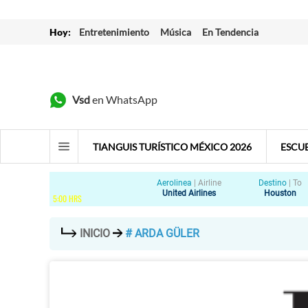
Hoy:
Entretenimiento
Música
En Tendencia
Vsd
en WhatsApp
TIANGUIS TURÍSTICO MÉXICO 2026
ESCU
Aerolinea
|
Airline
Destino
|
To
United Airlines
Houston
5
:
00
HRS
INICIO
# ARDA GÜLER