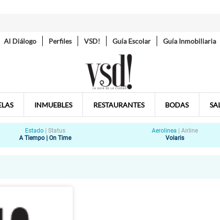
Al Diálogo
Perfiles
VSD!
Guía Escolar
Guía Inmobiliaria
ELAS
INMUEBLES
RESTAURANTES
BODAS
SA
Estado
|
Status
Aerolinea
|
Airline
A Tiempo | On Time
Volaris