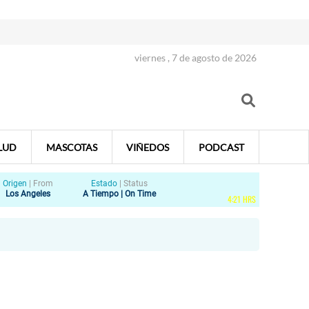
viernes , 7 de agosto de 2026
LUD
MASCOTAS
VIÑEDOS
PODCAST
Origen
|
From
Estado
|
Status
Los Angeles
A Tiempo | On Time
4
:
21
HRS