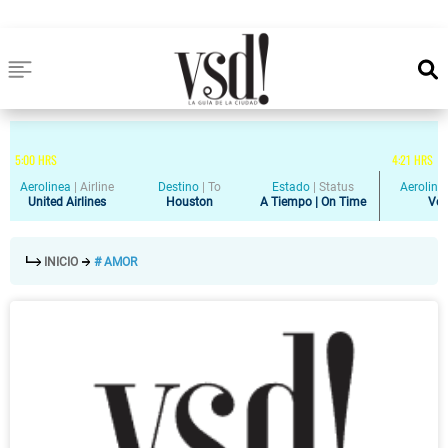
5
:
00
HRS
4
:
21
HRS
Aerolinea
|
Airline
Destino
|
To
Estado
|
Status
Aeroline
United Airlines
Houston
A Tiempo | On Time
Vol
INICIO
# AMOR