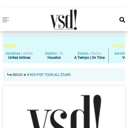
5
:
00
HRS
4
:
21
HRS
Aerolinea
|
Airline
Destino
|
To
Estado
|
Status
Aeroline
United Airlines
Houston
A Tiempo | On Time
Vol
INICIO
# 90S POP TOUR ALL STARS