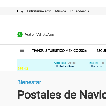
Hoy:
Entretenimiento
Música
En Tendencia
Vsd
en WhatsApp
TIANGUIS TURÍSTICO MÉXICO 2026
ESCU
Aerolinea
|
Airline
Destino
|
To
United Airlines
Houston
5
:
00
HRS
Bienestar
Postales de Navi