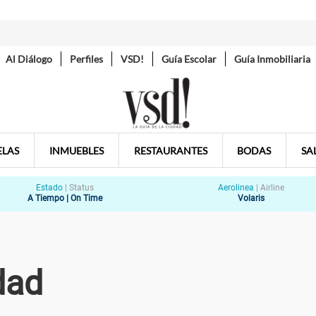
Al Diálogo
Perfiles
VSD!
Guía Escolar
Guía Inmobiliaria
ELAS
INMUEBLES
RESTAURANTES
BODAS
SA
Estado
|
Status
Aerolinea
|
Airline
A Tiempo | On Time
Volaris
dad