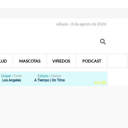
sábado , 8 de agosto de 2026
LUD
MASCOTAS
VIÑEDOS
PODCAST
Origen
|
From
Estado
|
Status
Los Angeles
A Tiempo | On Time
4
:
21
HRS